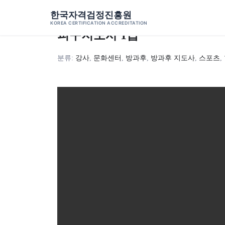
Skip to content
한국자격검정진흥원
←
자격증 과정
KOREA CERTIFICATION ACCREDITATION
피구지도사 1급
분류:
강사
,
문화센터
,
방과후
,
방과후 지도사
,
스포츠
,