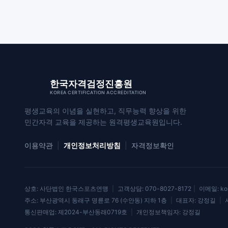
한국자격검정진흥원
KOREA CERTIFICATION ACCREDITATION
평생교육의 이념을 실현하고, 직무능력 향상을 위한
민간자격 교육을 제공하는 원격평생교육원입니다.
이용약관
|
개인정보처리방침
|
자격정보확인
상호: 사단법인 한국스포츠연맹
|
고객상담: 070-8027-8172
|
이메일: kor
주소: 부산광역시 동래구 명륜로 76 (수안동) 지하 1층
|
대표자: 강정길
|
사
통신판매업: 제2024-부산동래0719호
|
개인정보책임자: 강정길