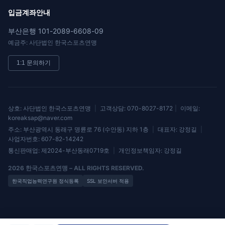
입금계좌안내
부산은행 101-2089-6608-09
예금주: 사단법인 한국스포츠연맹
1:1 문의하기
상호: 사단법인 한국스포츠연맹
|
고객상담: 070-8027-8172
|
이메일:
koreaksap@naver.com
주소: 부산광역시 동래구 명륜로 76 (수안동) 지하 1층
|
대표자: 강정길
|
사업자번호: 607-82-14242
통신판매업: 제2024-부산동래0719호
|
개인정보책임자: 강정길
2026
한국스포츠연맹 – ALL RIGHTS RESERVED.
한국직업능력연구원 정식등록
SSL 보안서버 적용