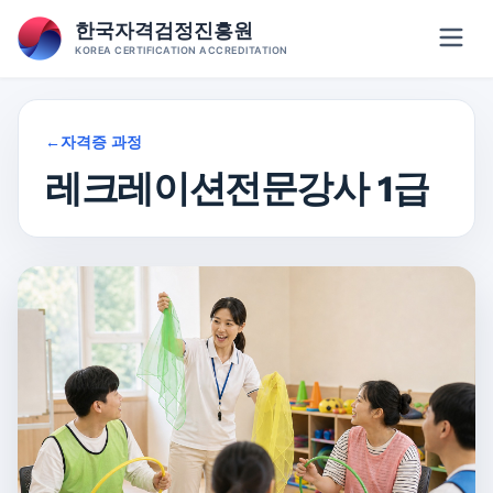
Skip
한국자격검정진흥원
to
KOREA CERTIFICATION ACCREDITATION
content
←
자격증 과정
레크레이션전문강사 1급