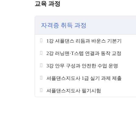
교육 과정
자격증 취득 과정
1강 셔플댄스 리듬과 바운스 기본기
2강 러닝맨·T스텝 연결과 동작 교정
3강 안무 구성과 안전한 수업 운영
셔플댄스지도사 1급 실기 과제 제출
셔플댄스지도사 필기시험