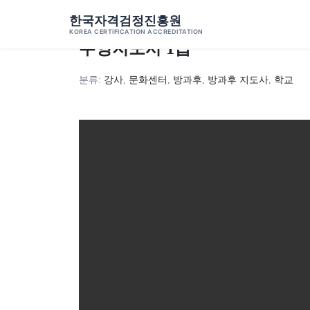
Skip to content
한국자격검정진흥원
←
자격증 과정
KOREA CERTIFICATION ACCREDITATION
수영지도사 1급
분류:
강사
,
문화센터
,
방과후
,
방과후 지도사
,
학교